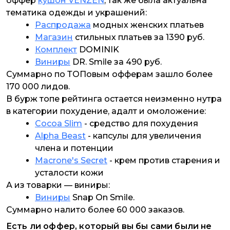
оффер
кушон VENZEN
, так же была актуальна
тематика одежды и украшений:
Распродажа
модных женских платьев
Магазин
стильных платьев за 1390 руб.
Комплект
DOMINIK
Виниры
DR. Smile за 490 руб.
Суммарно по ТОПовым офферам зашло более
170 000 лидов.
В бурж топе рейтинга остается неизменно нутра
в категории похудение, адалт и омоложение:
Cocoa Slim
- средство для похудения
Alpha Beast
- капсулы для увеличения
члена и потенции
Macrone's Secret
- крем против старения и
усталости кожи
А из товарки — виниры:
Виниры
Snap On Smile.
Суммарно налито более 60 000 заказов.
Есть ли оффер, который вы бы сами были не