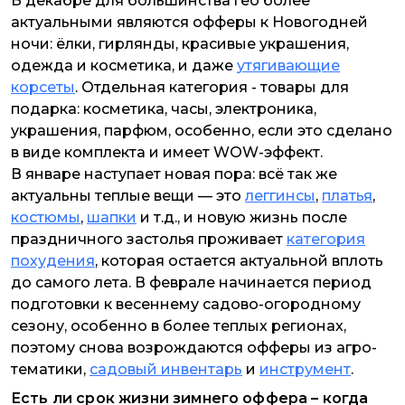
В декабре для большинства гео более
актуальными являются офферы к Новогодней
ночи: ёлки, гирлянды, красивые украшения,
одежда и косметика, и даже
утягивающие
корсеты
. Отдельная категория - товары для
подарка: косметика, часы, электроника,
украшения, парфюм, особенно, если это сделано
в виде комплекта и имеет WOW-эффект.
В январе наступает новая пора: всё так же
актуальны теплые вещи — это
леггинсы
,
платья
,
костюмы
,
шапки
и т.д., и новую жизнь после
праздничного застолья проживает
категория
похудения
, которая остается актуальной вплоть
до самого лета. В феврале начинается период
подготовки к весеннему садово-огородному
сезону, особенно в более теплых регионах,
поэтому снова возрождаются офферы из агро-
тематики,
садовый инвентарь
и
инструмент
.
Есть ли срок жизни зимнего оффера – когда