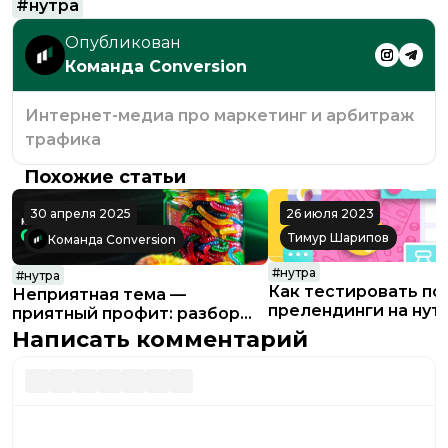
#
нутра
Опубликован
Команда Conversion
Интернет-медиа про маркетинг и арбитраж
трафика
Похожие статьи
30 апреля 2025
26 июля 2023
Тимур Шарипов
Команда Conversion
#
нутра
#
нутра
Как тестировать по
Неприятная тема —
прелендинги на нут
приятный профит: разбор
офферов от паразитов
Написать комментарий