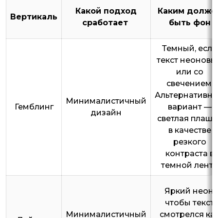
Какой подход
Каким долже
Вертикаль
сработает
быть фон
Темный, если
текст неоновы
или со
свечением.
Альтернативн
Минималистичный
Гемблинг
вариант —
дизайн
светлая плашк
в качестве
резкого
контраста в
темной ленте
Яркий неон,
чтобы текст
Минималистичный
смотрелся ка