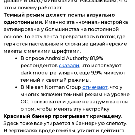
дизайн и болд-минимализм. Рассказываем, что
это и почему работает.
Темный режим делает ленты визуально
однотонными.
Именно эта «ночная» настройка
активирована у большинства на постоянной
основе. То есть лента превратилась в поток, где
теряются пастельные и сложные дизайнерские
макеты с мелкими шрифтами.
В опросе Android Authority 81,9%
респондентов
сказали
, что используют
dark mode регулярно, еще 9,9% миксуют
темный и светлый режимы.
В Nielsen Norman Group
отмечают
, что у
многих включен темный режим на уровне
ОС, пользователи даже не задумываются
о том, чтобы менять эту настройку.
Красивый баннер проигрывает кричащему.
Здесь тоже все упирается в баннерную слепоту.
В вертикалях вроде гемблы, утилит и дейтинга,