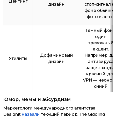
Дейтинг
дизайн
стоп-сигнал н
фоне обычны
фото в ленте
Темный фон 
один
тревожный
акцент.
Дофаминовый
Например, дл
Утилиты
дизайн
антивируса
чаще заходи
красный, для
VPN — неонов
синий
Юмор, мемы и абсурдизм
Маркетологи международного агентства
Designit
назвали
текущий период The Giggling