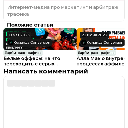
Интернет-медиа про маркетинг и арбитраж
трафика
Похожие статьи
19 мая 2026
22 июня 2023
Команда Conversion
Команда Conversion
#
арбитраж трафика
#
арбитраж трафика
Белые офферы: на что
Алла Мак о внутрен
переходить с серых
процессах аффилей
вертикалей
отдела AdCombo
Написать комментарий