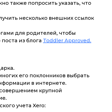
ожно также попросить указать, что
лучить несколько внешних ссылок
огами для родителей, чтобы
 поста из блога
Toddler Approved.
арка.
многих его поклонников выбрать
нформации в интернете.
д совершением крупной
ие.
кого учета Xero: