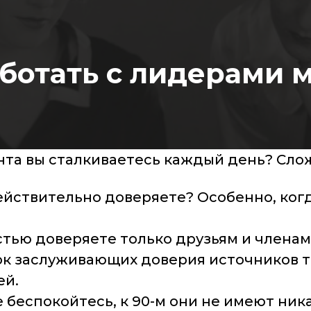
аботать с лидерами 
нта вы сталкиваетесь каждый день? Сло
ействительно доверяете? Особенно, когд
стью доверяете только друзьям и членам
ок заслуживающих доверия источников та
ей.
е беспокойтесь, к 90-м они не имеют ни