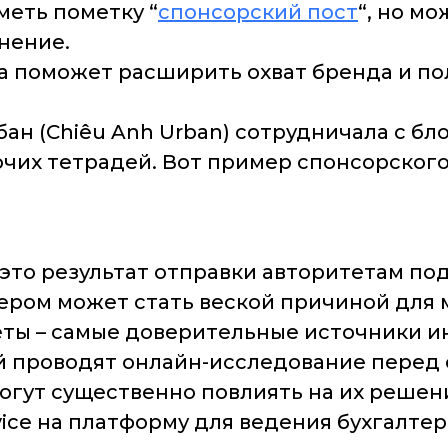
меть пометку “
спонсорский пост
“, но м
нение.
 поможет расширить охват бренда и по
ан (Chiêu Anh Urban) сотрудничала с бл
очих тетрадей. Вот пример спонсорского
это результат отправки авторитетам под
ером может стать веской причиной для 
еты – самые доверительные источники и
лей проводят онлайн-исследование пере
могут существенно повлиять на их решен
ce на платформу для ведения бухгалтерс