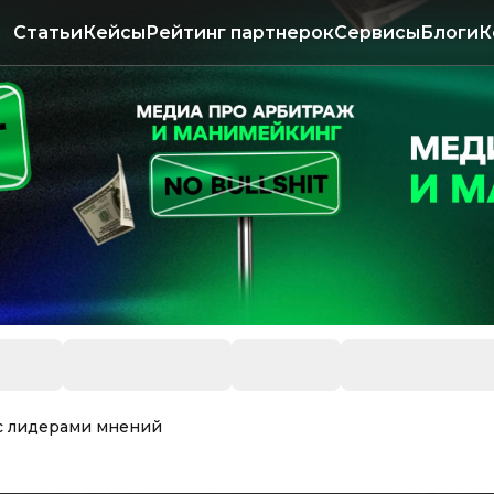
Статьи
Кейсы
Рейтинг партнерок
Сервисы
Блоги
К
 с лидерами мнений