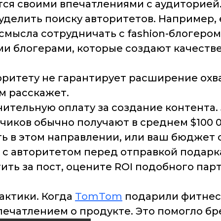
тся своими впечатлениями с аудиторией
уделить поиску авторитетов. Например,
смысла сотрудничать с fashion-блогером
еми блогерами, которые создают качеств
торитету не гарантирует расширение охв
ем расскажет.
нительную оплату за создание контента.
иков обычно получают в среднем $100 0
ть в этом направлении, или ваш бюджет 
 с авторитетом перед отправкой подарк
ить за пост, оцените ROI подобного парт
актики. Когда
TomTom
подарили фитнес-
ечатлением о продукте. Это помогло бр