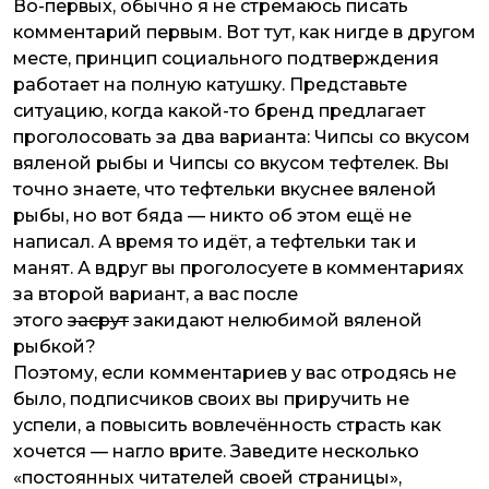
Во-первых, обычно я не стремаюсь писать
комментарий первым. Вот тут, как нигде в другом
месте, принцип социального подтверждения
работает на полную катушку. Представьте
ситуацию, когда какой-то бренд предлагает
проголосовать за два варианта: Чипсы со вкусом
вяленой рыбы и Чипсы со вкусом тефтелек. Вы
точно знаете, что тефтельки вкуснее вяленой
рыбы, но вот бяда — никто об этом ещё не
написал. А время то идёт, а тефтельки так и
манят. А вдруг вы проголосуете в комментариях
за второй вариант, а вас после
этого
засрут
закидают нелюбимой вяленой
рыбкой?
Поэтому, если комментариев у вас отродясь не
было, подписчиков своих вы приручить не
успели, а повысить вовлечённость страсть как
хочется — нагло врите. Заведите несколько
«постоянных читателей своей страницы»,