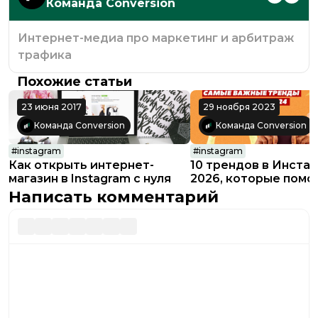
Команда Conversion
Интернет-медиа про маркетинг и арбитраж
трафика
Похожие статьи
23 июня 2017
29 ноября 2023
Команда Conversion
Команда Conversion
#
instagram
#
instagram
Как открыть интернет-
10 трендов в Инста
магазин в Instagram с нуля
2026, которые помо
набрать и удержать
Написать комментарий
аудиторию