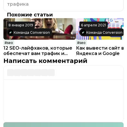
трафика
Похожие статьи
8 января 2019
6 апреля 2021
Команда Conversion
Команда Conversion
#
seo
#
seo
12 SEO-лайфхаков, которые
Как вывести сайт в 
обеспечат вам трафик и
Яндекса и Google
продажи
Написать комментарий