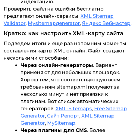
индексацию.
Проверить файл на ошибки бесплатно
предлагают онлайн-сервисы:
XML Sitemap
Validator
,
Mysitemapgenerator
,
Яндекс Вебмастер
.
Кратко: как настроить XML-карту сайта
Подведем итоги и еще раз напомним моменты
составления карты XML онлайн. Файл создают
несколькими способами:
Через онлайн-генераторы
. Вариант
применяют для небольших площадок.
Хорош тем, что соответствующую всем
требованиям sitemap.xml получают за
несколько минут и нет привязки к
плагинам. Вот список автоматических
генераторов:
XML-Sitemaps
,
Free Sitemap
Generator
,
Сайт Репорт
,
XML Sitemap
Generator
,
MySitemap
.
Через плагины для CMS
. Более