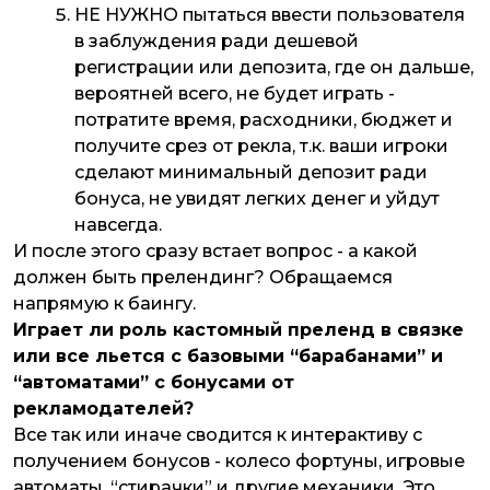
НЕ НУЖНО пытаться ввести пользователя
в заблуждения ради дешевой
регистрации или депозита, где он дальше,
вероятней всего, не будет играть -
потратите время, расходники, бюджет и
получите срез от рекла, т.к. ваши игроки
сделают минимальный депозит ради
бонуса, не увидят легких денег и уйдут
навсегда.
И после этого сразу встает вопрос - а какой
должен быть прелендинг? Обращаемся
напрямую к баингу.
Играет ли роль кастомный преленд в связке
или все льется с базовыми “барабанами” и
“автоматами” с бонусами от
рекламодателей?
Все так или иначе сводится к интерактиву с
получением бонусов - колесо фортуны, игровые
автоматы, “стирачки” и другие механики. Это