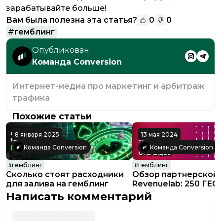
зарабатывайте больше!
Вам была полезна эта статья?
0
0
#
гемблинг
Опубликован
Команда Conversion
Интернет-медиа про маркетинг и арбитраж
трафика
Похожие статьи
8 января 2025
13 мая 2024
Команда Conversion
Команда Conversion
#
гемблинг
#
гемблинг
Сколько стоят расходники
Обзор партнерской
для залива на гемблинг
Revenuelab: 250 ГЕО,
офферов и акции от
Написать комментарий
брендов