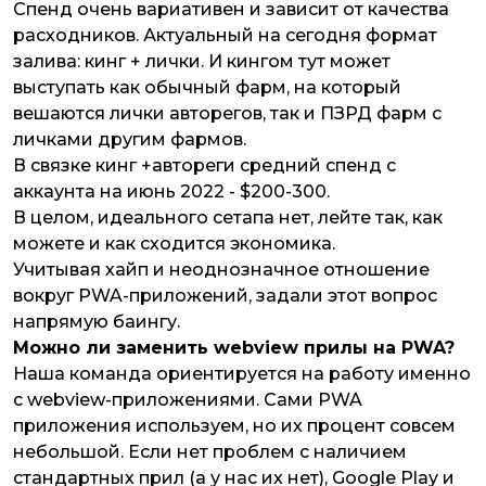
Спенд очень вариативен и зависит от качества
расходников. Актуальный на сегодня формат
залива: кинг + лички. И кингом тут может
выступать как обычный фарм, на который
вешаются лички авторегов, так и ПЗРД фарм с
личками другим фармов.
В связке кинг +автореги средний спенд с
аккаунта на июнь 2022 - $200-300.
В целом, идеального сетапа нет, лейте так, как
можете и как сходится экономика.
Учитывая хайп и неоднозначное отношение
вокруг PWA-приложений, задали этот вопрос
напрямую баингу.
Можно ли заменить webview прилы на PWA?
Наша команда ориентируется на работу именно
с webview-приложениями. Сами PWA
приложения используем, но их процент совсем
небольшой. Если нет проблем с наличием
стандартных прил (а у нас их нет), Google Play и