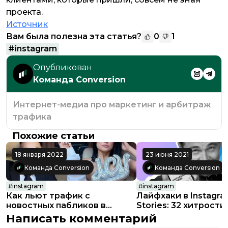
проекта.
Источник
Вам была полезна эта статья?
0
1
#
instagram
Опубликован
Команда Conversion
Интернет-медиа про маркетинг и арбитраж
трафика
Похожие статьи
18 января 2022
23 июня 2021
Команда Conversion
Команда Conversion
#
instagram
#
instagram
Как льют трафик с
Лайфхаки в Instagr
новостных пабликов в
Stories: 32 хитрости
Instagram
функции, о которых
Написать комментарий
должны знать