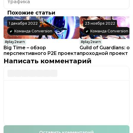
трафика
Похожие статьи
1 декабря 2022
23 ноября 2022
Команда Conversion
Команда Conversion
#
play2earn
#
play2earn
Big Time – обзор
Guild of Guardians: 
перспективного P2E проекта
проходной проект в
diablolike?
Написать комментарий
Оставить комментарий