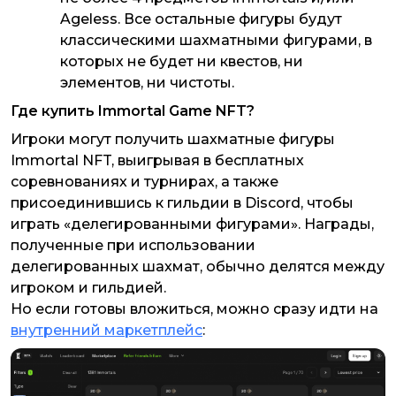
Ageless. Все остальные фигуры будут
классическими шахматными фигурами, в
которых не будет ни квестов, ни
элементов, ни чистоты.
Где купить Immortal Game NFT?
Игроки могут получить шахматные фигуры
Immortal NFT, выигрывая в бесплатных
соревнованиях и турнирах, а также
присоединившись к гильдии в Discord, чтобы
играть «делегированными фигурами». Награды,
полученные при использовании
делегированных шахмат, обычно делятся между
игроком и гильдией.
Но если готовы вложиться, можно сразу идти на
внутренний маркетплейс
: