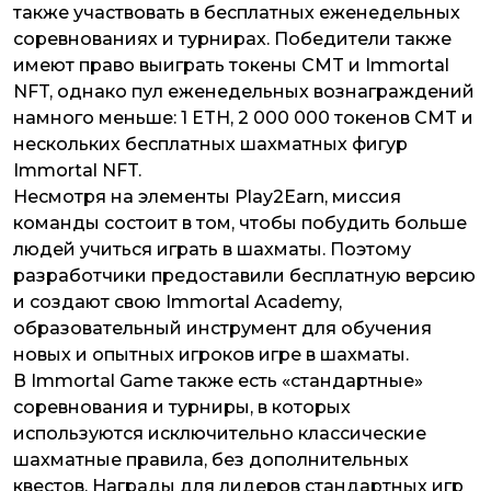
также участвовать в бесплатных еженедельных
соревнованиях и турнирах. Победители также
имеют право выиграть токены CMT и Immortal
NFT, однако пул еженедельных вознаграждений
намного меньше: 1 ETH, 2 000 000 токенов CMT и
нескольких бесплатных шахматных фигур
Immortal NFT.
Несмотря на элементы Play2Earn, миссия
команды состоит в том, чтобы побудить больше
людей учиться играть в шахматы. Поэтому
разработчики предоставили бесплатную версию
и создают свою Immortal Academy,
образовательный инструмент для обучения
новых и опытных игроков игре в шахматы.
В Immortal Game также есть «стандартные»
соревнования и турниры, в которых
используются исключительно классические
шахматные правила, без дополнительных
квестов. Награды для лидеров стандартных игр