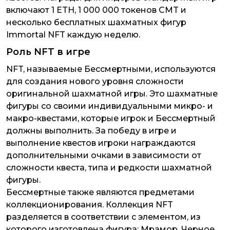
включают 1 ETH, 1 000 000 токенов CMT и
несколько бесплатных шахматных фигур
Immortal NFT каждую неделю.
Роль NFT в игре
NFT, называемые Бессмертными, используются
для создания нового уровня сложности
оригинальной шахматной игры. Это шахматные
фигуры со своими индивидуальными микро- и
макро-квестами, которые игрок и Бессмертный
должны выполнить. За победу в игре и
выполнение квестов игроки награждаются
дополнительными очками в зависимости от
сложности квеста, типа и редкости шахматной
фигуры.
Бессмертные также являются предметами
коллекционирования. Коллекция NFT
разделяется в соответствии с элементом, из
которого изготовлена фигура: Мрамор, Черное