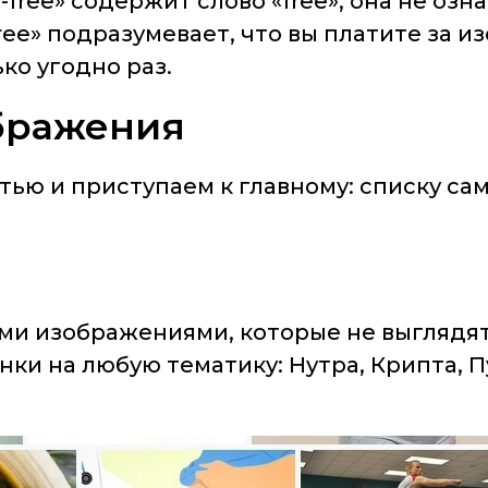
y-free» содержит слово «free», она не оз
ree» подразумевает, что вы платите за 
ко угодно раз.
ображения
ью и приступаем к главному: списку сам
и изображениями, которые не выглядят к
нки на любую тематику: Нутра, Крипта, 