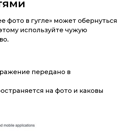
тями
е фото в гугле» может обернуться
этому используйте чужую
во.
ображение передано в
ространяется на фото и каковы