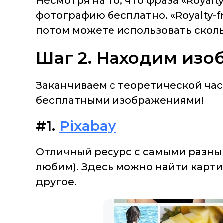
Несмотря на то, что фраза «Royalt
фотографию бесплатно. «Royalty-f
потом можете использовать сколь
Шаг 2. Находим из
Заканчиваем с теоретической част
бесплатными изображениями!
#1.
Pixabay
Отличный ресурс с самыми разным
любим). Здесь можно найти карти
другое.