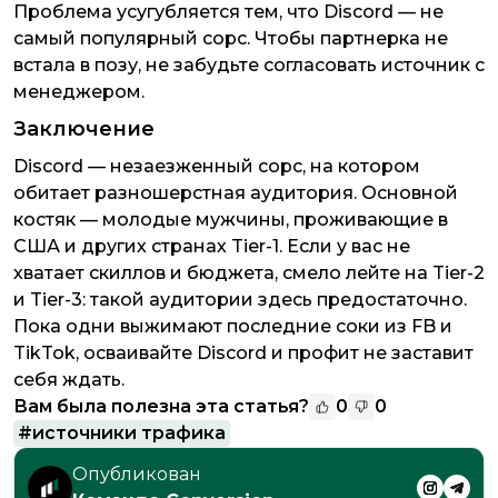
Проблема усугубляется тем, что Discord — не
самый популярный сорс. Чтобы партнерка не
встала в позу, не забудьте согласовать источник с
менеджером.
Заключение
Discord — незаезженный сорс, на котором
обитает разношерстная аудитория. Основной
костяк — молодые мужчины, проживающие в
США и других странах Tier-1. Если у вас не
хватает скиллов и бюджета, смело лейте на Tier-2
и Tier-3: такой аудитории здесь предостаточно.
Пока одни выжимают последние соки из FB и
TikTok, осваивайте Discord и профит не заставит
себя ждать.
Вам была полезна эта статья?
0
0
#
источники трафика
Опубликован