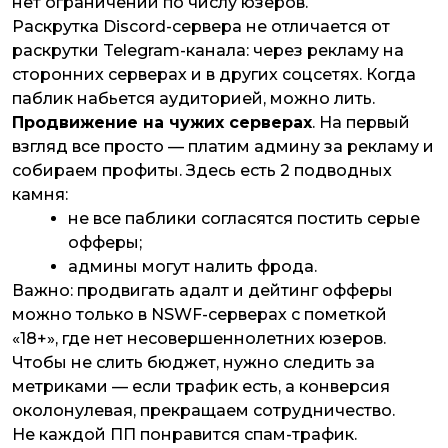
нет ограничений по числу юзеров.
Раскрутка Discord-сервера не отличается от
раскрутки Telegram-канала: через рекламу на
сторонних серверах и в других соцсетях. Когда
паблик набьется аудиторией, можно лить.
Продвижение на чужих серверах
. На первый
взгляд все просто — платим админу за рекламу и
собираем профиты. Здесь есть 2 подводных
камня:
не все паблики согласятся постить серые
офферы;
админы могут налить фрода.
Важно: продвигать адалт и дейтинг офферы
можно только в NSWF-серверах с пометкой
«18+», где нет несовершеннолетних юзеров.
Чтобы не слить бюджет, нужно следить за
метриками — если трафик есть, а конверсия
околонулевая, прекращаем сотрудничество.
Не каждой ПП понравится спам-трафик.