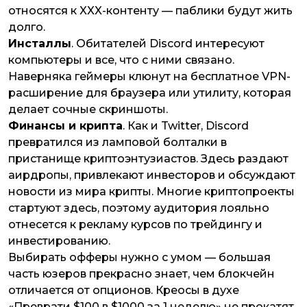
относятся к XXX-контенту — паблики будут жить
долго.
Инсталлы
. Обитателей Discord интересуют
компьютеры и все, что с ними связано.
Наверняка геймеры клюнут на бесплатное VPN-
расширение для браузера или утилиту, которая
делает сочные скриншоты.
Финансы и крипта
. Как и Twitter, Discord
превратился из ламповой болталки в
пристанище криптоэнтузиастов. Здесь раздают
аирдропы, привлекают инвесторов и обсуждают
новости из мира крипты. Многие криптопроекты
стартуют здесь, поэтому аудитория лояльно
отнесется к рекламу курсов по трейдингу и
инвестированию.
Выбирать офферы нужно с умом — большая
часть юзеров прекрасно знает, чем блокчейн
отличается от опционов. Креосы в духе
«Преврати $100 в $1000 за 1 неделю» не прокатят.