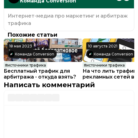
Команда Conversion
Интернет-медиа про маркетинг и арбитраж
трафика
Похожие статьи
18 мая 2023
10 августа 2021
Команда Conversion
Команда Conversion
#
источники трафика
#
источники трафика
Бесплатный трафик для
На что лить трафик
арбитража - откуда взять?
рекламных сетей в 
актуальные формат
Написать комментарий
вертикали