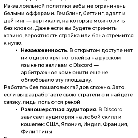
Из-за лояльной политики вебы не ограничены
белыми офферами. Гемблинг, беттинг, адалт и
дейтинг — вертикали, на которые можно лить
без клоаки. Даже если вы будете стримить
казино, вероятность страйка или бана стремится
к нулю.
Незаезженность
. В открытом доступе нет
ни одного крупного кейса на русском
языке по заливам с Discord —
арбитражное комьюнити еще не
облюбовало эту площадку.
Работать без пошаговых гайдов сложно. Зато,
если вы разработаете свою стратегию и найдете
связку, лиды польются рекой.
Разношерстная аудитория
. В Discord
зависает аудитория на любой скилл и
кошелек: США, Япония, Индия, Франция,
Филиппины.