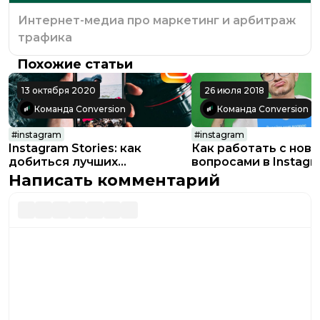
Интернет-медиа про маркетинг и арбитраж
трафика
Похожие статьи
13 октября 2020
26 июля 2018
Команда Conversion
Команда Conversion
#
instagram
#
instagram
Instagram Stories: как
Как работать с нов
добиться лучших
вопросами в Instagr
результатов от формата
Stories
Написать комментарий