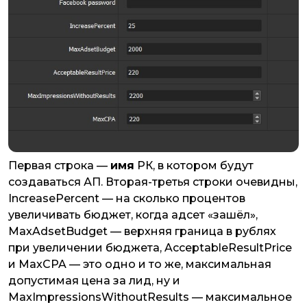
Первая строка —
имя
РК, в котором будут
создаваться АП. Вторая-третья строки очевидны,
IncreasePercent
— на сколько процентов
увеличивать бюджет, когда адсет «зашёл»,
MaxAdsetBudget
— верхняя граница в рублях
при увеличении бюджета,
AcceptableResultPrice
и
MaxCPA
— это одно и то же, максимальная
допустимая цена за лид, ну и
MaxImpressionsWithoutResults
— максимальное