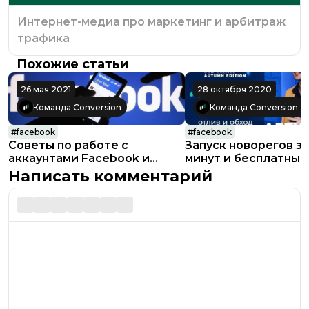
Интернет-медиа про маркетинг и арбитраж
трафика
Похожие статьи
26 мая 2021
28 октября 2020
Команда Conversion
Команда Conversion
#
facebook
#
facebook
Советы по работе с
Запуск новорегов за
аккаунтами Facebook и
минут и бесплатный
антидетектами
доклад Артура Джа 
Написать комментарий
минуты