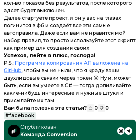
кол-во показов без результатов, после которого
адсет будет выключен.
Далее стартуете проект, и он у вас на глазах
логинится в фб и создаёт все эти самые
автоправила. Даже если вам не нравится мой
набор правил, то просто используйте этот скрипт
как пример для создания своих.
Успехов, лейте в плюс, господа!
P.S.:
Программа копирования АП выложена на
GitHub
, чтобы вы не ныли, что я краду ваши
двухлидовые связки через токен 😜 Ну и, может
быть, если вы умеете в C# — тогда допиливайте
какие-нибудь интересные и нужные штуки и
присылайте их там.
Вам была полезна эта статья?
0
0
#
facebook
Опубликован
Команда Conversion