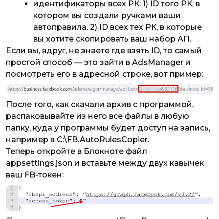
идентификаторы всех РК: 1) ID того РК, в
котором вы создали ручками ваши
автоправила. 2) ID всех тех РК, в которые
вы хотите скопировать ваш набор АП.
Если вы, вдруг, не знаете где взять ID, то самый
простой способ — это зайти в
AdsManager
и
посмотреть его в адресной строке, вот пример:
После того, как скачали архив с программой,
распаковывайте из него все файлы в любую
папку, куда у программы будет доступ на запись,
например в
C:\FB.AutoRulesCopier.
Теперь откройте в Блокноте файл
appsettings.json
и вставьте между двух кавычек
ваш FB-токен: