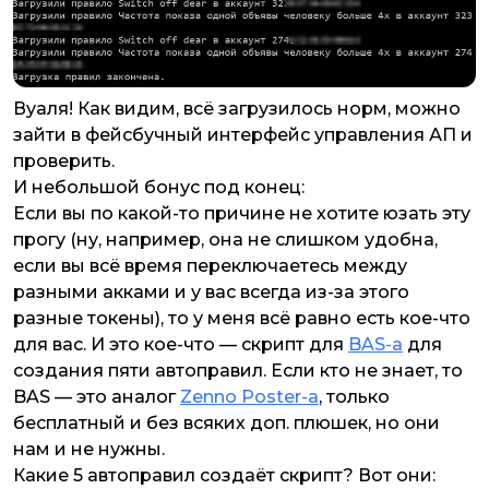
Вуаля! Как видим, всё загрузилось норм, можно
зайти в фейсбучный интерфейс управления АП и
проверить.
И небольшой бонус под конец:
Если вы по какой-то причине не хотите юзать эту
прогу (
ну, например, она не слишком удобна,
если вы всё время переключаетесь между
разными акками и у вас всегда из-за этого
разные токены
), то у меня всё равно есть кое-что
для вас. И это кое-что — скрипт для
BAS-а
для
создания пяти автоправил. Если кто не знает, то
BAS — это аналог
Zenno Poster-а
, только
бесплатный и без всяких доп. плюшек, но они
нам и не нужны.
Какие 5 автоправил создаёт скрипт? Вот они: