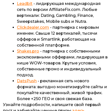
Leadbit
- лидирующая международная
сеть по версии AffiliateFix.com. Любые
вертикали: Dating, Gambling, Finance,
Sweepstakes, Mobile subs и Nutra.
Clickdealer.com
- партнерка с мировым
именем. Свыше 12 вертикалей, тысячи
офферов и Smartlink, работающая на
собственной платформе.
Shakes.pro
- партнерка с собственными
эксклюзивными офферами, лидирующая в
нише WOW-товаров. Крутые условия,
собственные промо и индивидуальный
подход.
DatsPush
- рекламная сеть нового
формата: выгодно монетизируйте сайты и
покупайте качественный, живой трафик.
Более +250 ГЕО и своя свежая база.
Узнайте подробности, напишите свой первый
пост и забирайте ценные призы
здесь
.