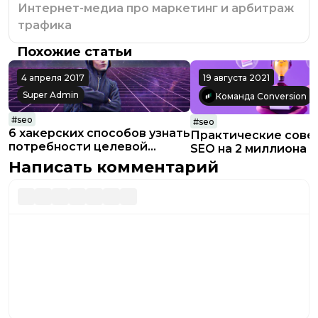
Интернет-медиа про маркетинг и арбитраж
трафика
Похожие статьи
4 апреля 2017
19 августа 2021
Super Admin
Команда Conversion
#
seo
#
seo
6 хакерских способов узнать
Практические сове
потребности целевой
SEO на 2 миллиона 
аудитории
Написать комментарий