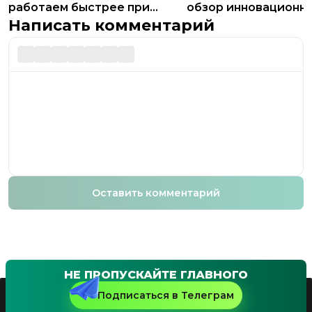
работаем быстрее при
обзор инновационн
помощи ИИ
браузера Opera Neo
Написать комментарий
Оставить комментарий
НЕ ПРОПУСКАЙТЕ ГЛАВНОГО
Подписаться в Телеграм