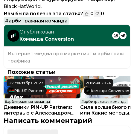
BlackHatWorld.
Вам была полезна эта статья?
0
0
#
арбитражная команда
Опубликован
Команда Conversion
Интернет-медиа про маркетинг и арбитраж
трафика
Похожие статьи
27 сентября 2023
21 июня 2024
PIN-UP Partners
Команда Conversion
#
арбитражная команда
#
арбитражная команда
Дневники PIN-UP Partners:
Сила волшебного пе
интервью с Александром
или Какие методы
Старовойтовым
нематериальной мо
Написать комментарий
работают в арбитр