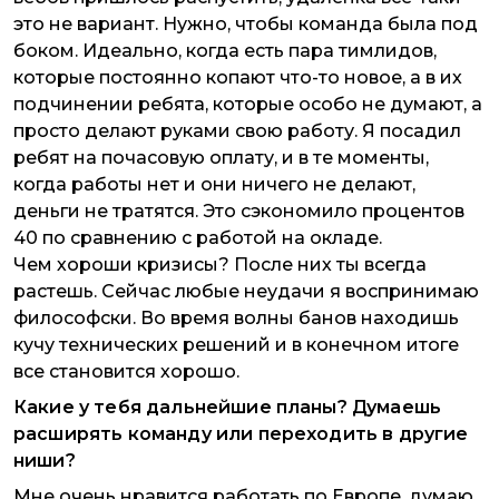
это не вариант. Нужно, чтобы команда была под
боком. Идеально, когда есть пара тимлидов,
которые постоянно копают что-то новое, а в их
подчинении ребята, которые особо не думают, а
просто делают руками свою работу. Я посадил
ребят на почасовую оплату, и в те моменты,
когда работы нет и они ничего не делают,
деньги не тратятся. Это сэкономило процентов
40 по сравнению с работой на окладе.
Чем хороши кризисы? После них ты всегда
растешь. Сейчас любые неудачи я воспринимаю
философски. Во время волны банов находишь
кучу технических решений и в конечном итоге
все становится хорошо.
Какие у тебя дальнейшие планы? Думаешь
расширять команду или переходить в другие
ниши?
Мне очень нравится работать по Европе, думаю