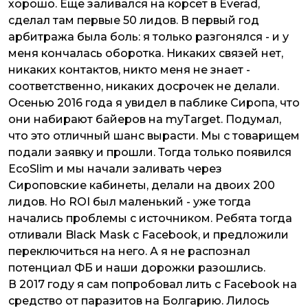
хорошо. Еще заливался на корсет в Everad,
сделал там первые 50 лидов. В первый год
арбитража была боль: я только разгонялся - и у
меня кончалась оборотка. Никаких связей нет,
никаких контактов, никто меня не знает -
соответственно, никаких досрочек не делали.
Осенью 2016 года я увидел в паблике Сиропа, что
они набирают байеров на myTarget. Подумал,
что это отличный шанс вырасти. Мы с товарищем
подали заявку и прошли. Тогда только появился
EcoSlim и мы начали заливать через
Сироповские кабинеты, делали на двоих 200
лидов. Но ROI был маленький - уже тогда
начались проблемы с источником. Ребята тогда
отливали Black Mask с Facebook, и предложили
переключиться на него. А я не распознал
потенциал ФБ и наши дорожки разошлись.
В 2017 году я сам попробовал лить с Facebook на
средство от паразитов на Болгарию. Лилось