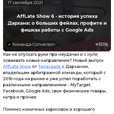
17 сентября 2021
AffLate Show 6 - история успеха
Дархана: о больших фейлах, профите и
фишках работы с Google Ads
Команда Conversion
15116
Как не опускать руки при неудачах и с нуля
осваивать новые направления? Новый выпуск
AffLate Show
от
TerraLeads
с Дарханом,
владельцем арбитражной команды, который с
2016 года на рынке и уже успел поработать с
различными направлениями - MyTarget,
Facebook, Google Ads, свои физические товары,
нутра и прочее.
Помимо комичных зарисовок и хорошего