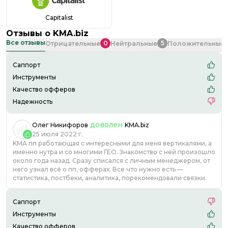
Capitalist
Отзывы о
KMA.biz
Все отзывы
0
5
Отрицательные
Нейтральные
Положительные
Саппорт
Инструменты
Качество офферов
Надежность
доволен
Олег Никифоров
KMA.biz
25 июля 2022 г.
KMA пп работающая с интересными для меня вертикалями, а
именно нутра и со многими ГЕО. Знакомство с ней произошло
около года назад. Сразу списался с личным менеджером, от
него узнал всё о пп, офферах. Все что нужно есть —
статистика, постбеки, аналитика, порекомендовали связки.
Саппорт
Инструменты
Качество офферов