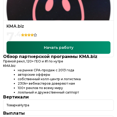
KMA.biz
7
.
4
Начать работу
Обзор партнерской программы
KMA.biz
Прямой рекл, 120+ ГЕО и #1 по нутре
KMA.biz
на рынке CPA-продаж с 2013 года
авторские офферы
собственный колл-центр и логистика
230k+ вебмастеров доверяют нам
100+ реклов по всему миру
лояльный и дружественный саппорт
Вертикали
Товарка
Нутра
Выплаты