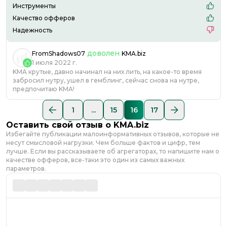
Инструменты
Качество офферов
Надежность
доволен
FromShadows07
KMA.biz
1 июля 2022 г.
KMA крутые, давно начинал на них лить, на какое-то время
забросил нутру, ушел в гемблинг, сейчас снова на нутре,
предпочитаю KMA!
1
...
15
16
17
Оставить свой отзыв о
KMA.biz
Избегайте публикации малоинформативных отзывов, которые не
несут смысловой нагрузки. Чем больше фактов и цифр, тем
лучше. Если вы рассказываете об агрегаторах, то напишите нам о
качестве офферов, все-таки это один из самых важных
параметров.