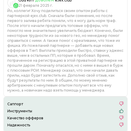
доволен
Gud Kim
eJex.club
21 февраля 2025 г.
Йо, коллеги! Хочу поделиться своим опытом работы с
партнеркой ejex.club. Сначала были сомнения, но после
первого залива ребята поняли, что я могу дать норм траф.
После этого начали предлагать топовые офферы, что
помогло мне значительно увеличить бюджет. Конечно, были
некоторые трудности из-за нового гео, но менеджер помог
справиться с ними. А также помог с креативами, что тоже их
фишка. Из пожеланий партнерке — добавить еще новых
офферов в Tier1. Выплаты приходили быстро, ставки у эджекс
выше, чем в остальных ПП, которые я пробовал. Время,
потраченное на регистрацию в этой приватной партнерке не
прошли даром. Поначалу опасался, но с ними я вышел в бурж
с плюсовым РОИ. Менеджер сказал, что они начали давать
прилы, надо будет затестить их. Дополню свой отзыв, как
будут результаты по ним. В общем, по моему мнению
арбитражник с ненулевым опытом получит все что ему
нужно, а новичкам надо взять помощь у менеджера.
Саппорт
Инструменты
Качество офферов
Надежность