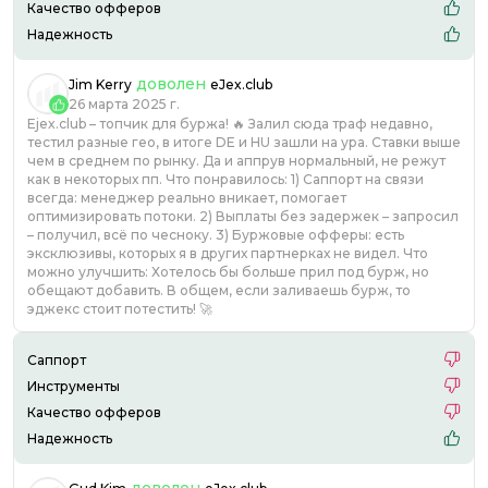
Качество офферов
Надежность
доволен
Jim Kerry
eJex.club
26 марта 2025 г.
Ejex.club – топчик для буржа! 🔥 Залил сюда траф недавно,
тестил разные гео, в итоге DE и HU зашли на ура. Ставки выше
чем в среднем по рынку. Да и аппрув нормальный, не режут
как в некоторых пп. Что понравилось: 1) Саппорт на связи
всегда: менеджер реально вникает, помогает
оптимизировать потоки. 2) Выплаты без задержек – запросил
– получил, всё по чесноку. 3) Буржовые офферы: есть
эксклюзивы, которых я в других партнерках не видел. Что
можно улучшить: Хотелось бы больше прил под бурж, но
обещают добавить. В общем, если заливаешь бурж, то
эджекс стоит потестить! 🚀
Саппорт
Инструменты
Качество офферов
Надежность