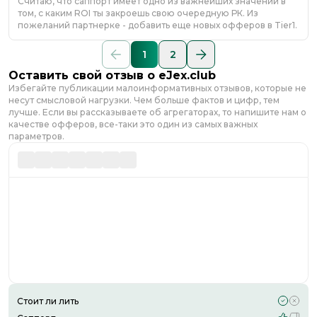
Считаю, что саппорт имеет одно из важнейших значений в
том, с каким ROI ты закроешь свою очередную РК. Из
пожеланий партнерке - добавить еще новых офферов в Tier1.
1
2
Оставить свой отзыв о
eJex.club
Избегайте публикации малоинформативных отзывов, которые не
несут смысловой нагрузки. Чем больше фактов и цифр, тем
лучше. Если вы рассказываете об агрегаторах, то напишите нам о
качестве офферов, все-таки это один из самых важных
параметров.
Стоит ли лить