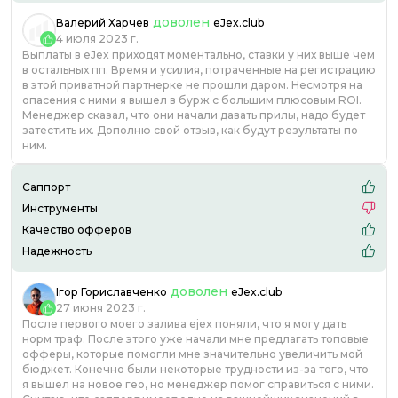
доволен
Валерий Харчев
eJex.club
4 июля 2023 г.
Выплаты в eJex приходят моментально, ставки у них выше чем
в остальных пп. Время и усилия, потраченные на регистрацию
в этой приватной партнерке не прошли даром. Несмотря на
опасения с ними я вышел в бурж с большим плюсовым ROI.
Менеджер сказал, что они начали давать прилы, надо будет
затестить их. Дополню свой отзыв, как будут результаты по
ним.
Саппорт
Инструменты
Качество офферов
Надежность
доволен
Ігор Гориславченко
eJex.club
27 июня 2023 г.
После первого моего залива ejex поняли, что я могу дать
норм траф. После этого уже начали мне предлагать топовые
офферы, которые помогли мне значительно увеличить мой
бюджет. Конечно были некоторые трудности из-за того, что
я вышел на новое гео, но менеджер помог справиться с ними.