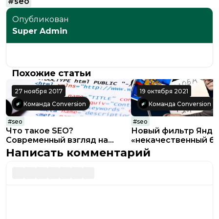
#
seo
Опубликован
Super Admin
Похожие статьи
27 ноября 2017
19 октября 2021
Команда Conversion
Команда Conversion
#
seo
#
seo
Что такое SEO?
Новый фильтр Янде
Современный взгляд на
«некачественный б
поисковое продвижение
Написать комментарий
сайтов