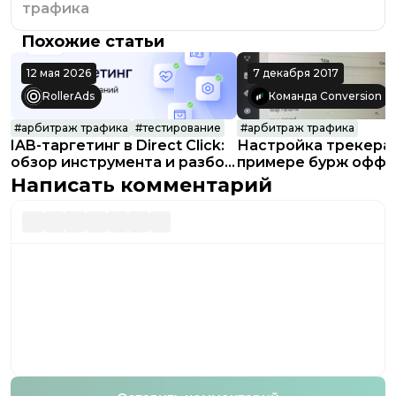
трафика
Похожие статьи
12 мая 2026
7 декабря 2017
RollerAds
Команда Conversion
#
арбитраж трафика
#
тестирование
#
арбитраж трафика
IAB-таргетинг в Direct Click:
Настройка трекера 
обзор инструмента и разбор
примере бурж оффе
кейса
Написать комментарий