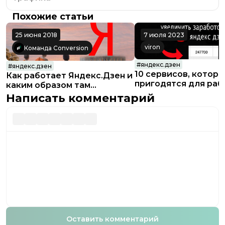
Похожие статьи
25 июня 2018
7 июля 2023
viron
Команда Conversion
#
яндекс.дзен
#
яндекс.дзен
10 сервисов, котор
Как работает Яндекс.Дзен и
пригодятся для раб
каким образом там
Яндекс.Дзен
продвигаться и
Написать комментарий
зарабатывать
Оставить комментарий