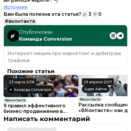
вы раньше верили? =)
Источник
Вам была полезна эта статья?
3
0
#
вконтакте
Опубликован
Команда Conversion
Интернет-медиа про маркетинг и арбитраж
трафика
Похожие статьи
23 марта 2018
29 апреля 2017
Super Admin
Команда Conversion
#
вконтакте
#
вконтакте
Рассылка сообщени
9 правил эффективного
«ВКонтакте»: как де
бизнес-продвижения в
пользой и по прави
ВКонтакте
Написать комментарий