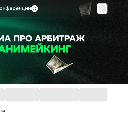
онференции
ика