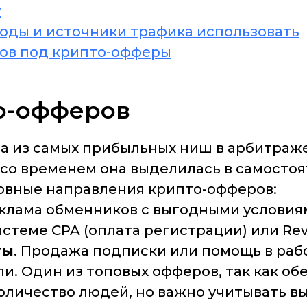
т
ходы и источники трафика использовать
ов под крипто-офферы
о-офферов
а из самых прибыльных ниш в арбитраже
 со временем она выделилась в самосто
овные направления крипто-офферов:
еклама обменников с выгодными условия
стеме CPA (оплата регистрации) или Rev
ты
. Продажа подписки или помощь в раб
. Один из топовых офферов, так как обе
оличество людей, но важно учитывать в