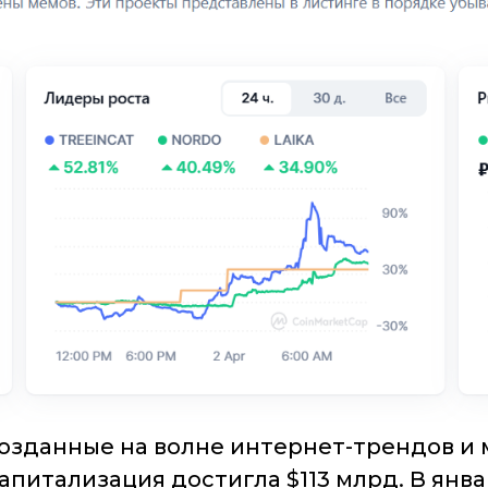
зданные на волне интернет-трендов и м
апитализация достигла $113 млрд. В янва