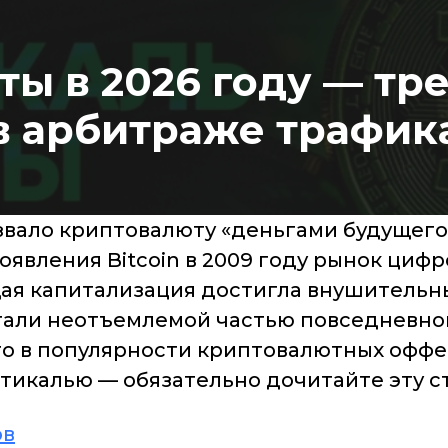
ты в 2026 году — тр
в арбитраже трафик
азвало криптовалюту «деньгами будущего
оявления Bitcoin в 2009 году рынок циф
щая капитализация достигла внушительны
тали неотъемлемой частью повседневно
о в популярности криптовалютных офферо
тикалью — обязательно дочитайте эту с
ов