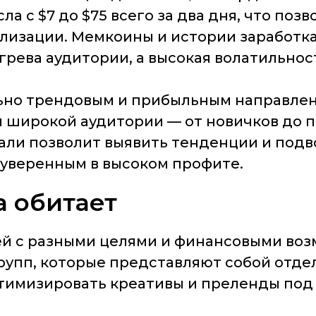
а с $7 до $75 всего за два дня, что позв
изации. ​Мемкоины и истории заработка
рева аудитории, а высокая волатильнос
ьно трендовым и прибыльным направлени
и широкой аудитории — от новичков до 
ли позволит выявить тенденции и подво
 уверенным в высоком профите.
а обитает
 с разными целями и финансовыми возм
рупп, которые представляют собой отде
птимизировать креативы и преленды под