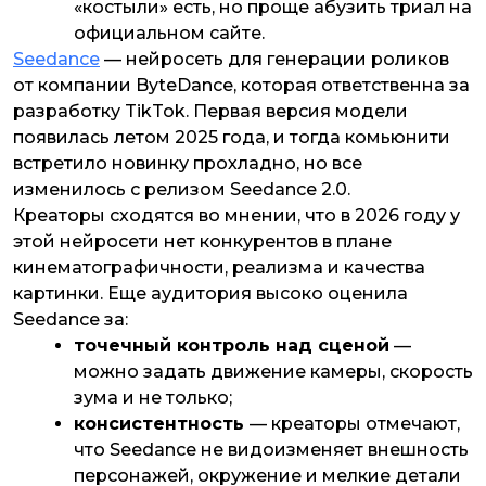
«костыли» есть, но проще абузить триал на
официальном сайте.
Seedance
— нейросеть для генерации роликов
от компании ByteDance, которая ответственна за
разработку TikTok. Первая версия модели
появилась летом 2025 года, и тогда комьюнити
встретило новинку прохладно, но все
изменилось с релизом Seedance 2.0.
Креаторы сходятся во мнении, что в 2026 году у
этой нейросети нет конкурентов в плане
кинематографичности, реализма и качества
картинки. Еще аудитория высоко оценила
Seedance за:
точечный контроль над сценой
—
можно задать движение камеры, скорость
зума и не только;
консистентность
— креаторы отмечают,
что Seedance не видоизменяет внешность
персонажей, окружение и мелкие детали