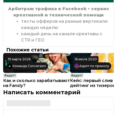
Арбитраж трафика в Facebook
+
сервис
креативной и технической помощи
тесты офферов на разные вертикали
каждую неделю
каждый день на канале креативы с
CTR и ГЕО
Похожие статьи
19 марта 2026
16 июля 2020
Команда Conversion
Адалт по приколу
#
адалт
#
адалт
Как и сколько зарабатывают
Кейс: первый слив н
на Fansly?
дейтинг из тизерок
Написать комментарий