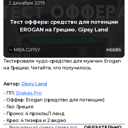
2 декабря 2019
Тест оффера: средство для потенции
EROGAN на Грецию. Gipsy Land
MBA GIPSY
6686
Тестировали чудо-средство для мужчин Erogan
на Грецию. Читайте, что получилось.
Автор:
Gipsy Land
- ПП:
Shakes.Pro
- Оффер: Erogan (средство для потенции)
- Гео: Греция
- Промо: 4 проклы/1 ленд
- Крео: 4 тизера и 2 видео
→
Визуальная схема слива тут
←
ОБЯЗАТЕЛЬНО