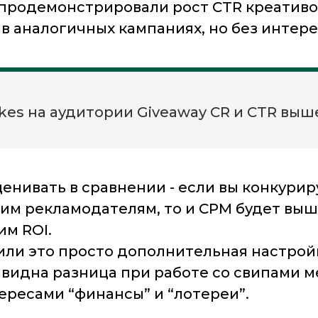
ы продемонстрировали рост CTR креатив
 в аналогичных кампаниях, но без интере
kes на аудитории Giveaway CR и CTR выше
енивать в сравнении - если вы конкури
им рекламодателям, то и CPM будет выш
им ROI.
 или это просто дополнительная настрой
о видна разница при работе со свипами 
ересами “финансы” и “лотереи”.