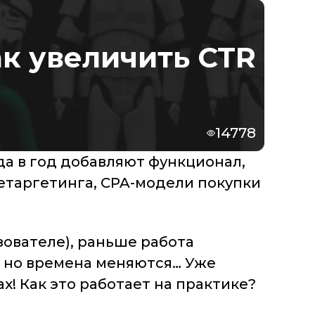
ак увеличить CTR
14778
да в год добавляют функционал,
етаргетинга, CPA-модели покупки
зователе), раньше работа
 но времена меняются… Уже
! Как это работает на практике?