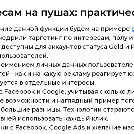
есам на пушах: практич
ение данной функции будем на примере
едрили таргетинг по интересам, полу и 
оступны для аккаунтов статуса Gold и P
пользователей.
 неимением личных данных пользователе
й - как и на какую рекламу реагирует ю
уется в отдельные интересы.
с Facebook и Google, учитывая сколько л
ые возможности и наглядный пример того, 
е большие разницы. Технологии старают
вней использовать каждый клик.
нки с Facebook, Google Ads и желание ма