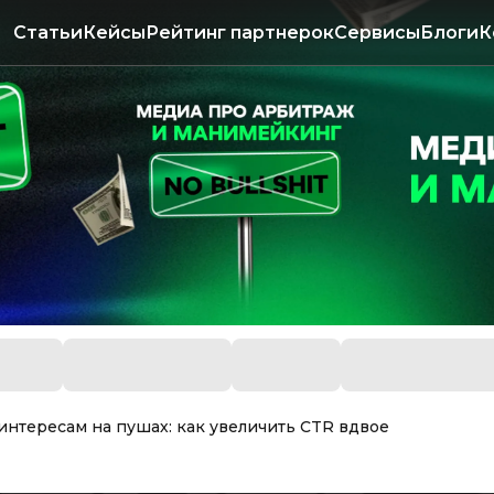
Статьи
Кейсы
Рейтинг партнерок
Сервисы
Блоги
К
интересам на пушах: как увеличить CTR вдвое