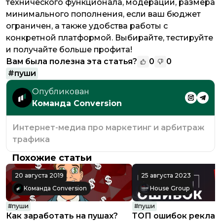
технического функционала, модерации, размера
минимального пополнения, если ваш бюджет
ограничен, а также удобства работы с
конкретной платформой. Выбирайте, тестируйте
и получайте больше профита!
Вам была полезна эта статья?
0
0
#
пуши
Опубликован
Команда Conversion
Интернет-медиа про маркетинг и арбитраж
трафика
Похожие статьи
20 августа 2019
25 августа 2023
Команда Conversion
House Group
#
пуши
#
пуши
Как заработать на пушах?
ТОП ошибок рекла