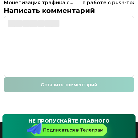
Монетизация трафика с
в работе с push-тр
Propush.me
Написать комментарий
Оставить комментарий
НЕ ПРОПУСКАЙТЕ ГЛАВНОГО
Подписаться в Телеграм