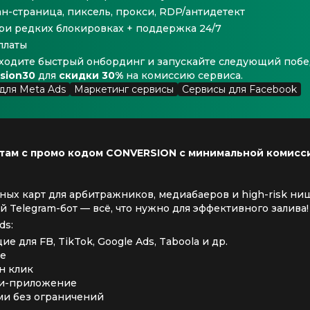
н-страница, пиксель, прокси, RDP/антидетект
ри редких блокировках + поддержка 24/7
платы
оходите быстрый онбординг и запускайте следующий поб
sion30
для
скидки 30%
на комиссию сервиса.
для Meta Ads
Маркетинг сервисы
Сервисы для Facebook
ртам с промо кодом CONVERSION с минимальной комисс
ых карт для арбитражников, медиабаеров и high-risk ниш
 Telegram-бот — всё, что нужно для эффективного залива!
ds:
е для FB, TikTok, Google Ads, Taboola и др.
те
н клик
ни-приложение
ями без ограничений