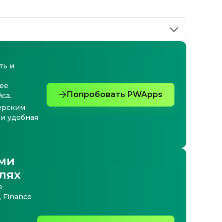
ть и
ее
Попробовать PWApps
са.
ёрским
 и удобная
ми
лях
е
 Finance