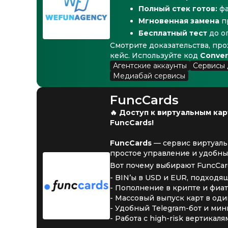
Полный стек готов:
фа
Мгновенная замена
п
Бесплатный тест
до о
Смотрите доказательства, пр
кейс. Используйте код
Conver
Агентские аккаунты
Сервисы 
Медиабай сервисы
FuncCards
🔥 Доступ к виртуальным ка
FuncCards!
FuncCards
— сервис виртуальн
простое управление и удобный
Вот почему выбирают FuncCar
- BIN’ы в USD и EUR, подходящи
- Пополнение в крипте и фиа
- Массовый выпуск карт в оди
- Удобный Telegram-бот и ми
- Работа с high-risk вертикал