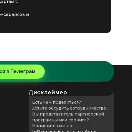
картам с
йн-сервисов и
я в Телеграм
Дисклеймер
Есть чем поделиться?
Хотите обсудить сотрудничество?
Вы представитель партнерской
программы или сервиса?
Напишите нам на
hi@conversion.im
, в
чат-бот в