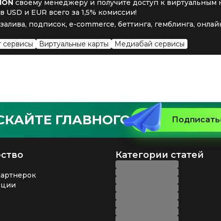
ION
своему менеджеру и получите доступ к виртуальным 
 USD и EUR всего за 1,5% комиссии!
залива, подписок, e-commerce, беттинга, гемблинга, онла
 сервисы
Виртуальные карты
Медиабай сервисы
СКАЙТЕ ГЛАВНОГО
Подписатьс
ство
Категории статей
партнерок
нции