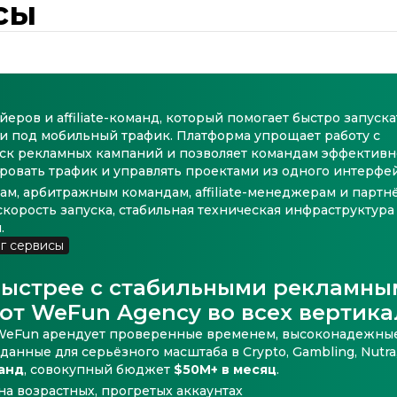
сы
еров и affiliate-команд, который помогает быстро запуска
 под мобильный трафик. Платформа упрощает работу с
уск рекламных кампаний и позволяет командам эффективн
ровать трафик и управлять проектами из одного интерфей
м, арбитражным командам, affiliate-менеджерам и партн
корость запуска, стабильная техническая инфраструктура
.
г сервисы
ыстрее с стабильными рекламны
от WeFun Agency во всех вертика
. WeFun арендует проверенные временем, высоконадежны
анные для серьёзного масштаба в Crypto, Gambling, Nutra,
анд
, совокупный бюджет
$50M+ в месяц
.
на возрастных, прогретых аккаунтах