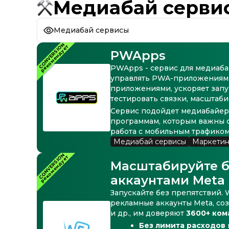
Медиабай серви
Медиабай сервисы
CONVERSION
рекомендует
PWApps
PWApps - сервис для медиабай
управлять PWA-приложениями
приложениями, ускоряет зап
тестировать связки, масштаби
Сервис подойдет медиабайера
программам, которым важны с
работа с мобильным трафиком
Медиабай сервисы
Маркетин
CONVERSION
рекомендует
Масштабируйте б
аккаунтами Meta 
Запускайте без препятствий
рекламные аккаунты Meta, созд
и др., им доверяют
3600+ ком
Без лимита расходов