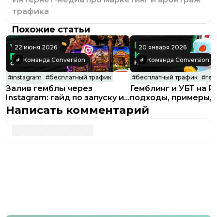
трафика
Похожие статьи
22 июня 2026
20 января 2026
Команда Conversion
Команда Conversion
#
instagram
#
бесплатный трафик
#
бесплатный трафик
#
гем
#
гемблинг
#
reddit
Залив гемблы через
Гемблинг и УБТ на Re
Instagram: гайд по запуску и
подходы, примеры,
масштабированию сетки
особенности
Написать комментарий