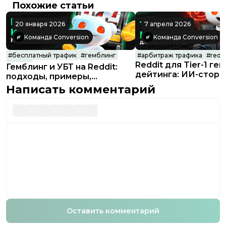
Похожие статьи
20 января 2026
7 апреля 2026
Команда Conversion
Команда Conversion
#
бесплатный трафик
#
гемблинг
#
арбитраж трафика
#
reddi
Reddit для Tier-1 ге
#
reddit
Гемблинг и УБТ на Reddit:
дейтинга: ИИ-стори
подходы, примеры,
обход спам-фильтро
особенности
Написать комментарий
скрытые воронки
Оставить комментарий