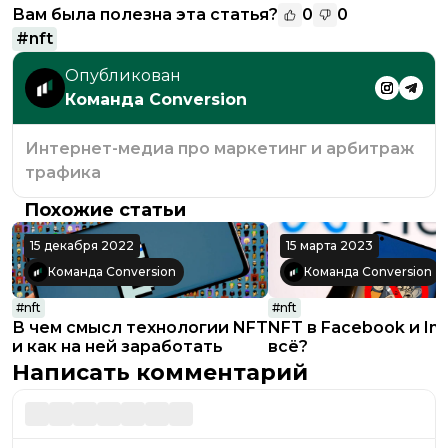
Вам была полезна эта статья?
0
0
#
nft
Опубликован
Команда Conversion
Интернет-медиа про маркетинг и арбитраж
трафика
Похожие статьи
15 декабря 2022
15 марта 2023
Команда Conversion
Команда Conversion
#
nft
#
nft
В чем смысл технологии NFT
NFT в Facebook и Ins
и как на ней заработать
всё?
Написать комментарий