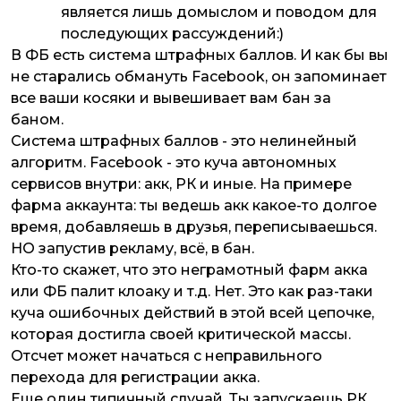
является лишь домыслом и поводом для
последующих рассуждений:)
В ФБ есть система штрафных баллов. И как бы вы
не старались обмануть Facebook, он запоминает
все ваши косяки и вывешивает вам бан за
баном.
Система штрафных баллов - это нелинейный
алгоритм. Facebook - это куча автономных
сервисов внутри: акк, РК и иные. На примере
фарма аккаунта: ты ведешь акк какое-то долгое
время, добавляешь в друзья, переписываешься.
НО запустив рекламу, всё, в бан.
Кто-то скажет, что это неграмотный фарм акка
или ФБ палит клоаку и т.д. Нет. Это как раз-таки
куча ошибочных действий в этой всей цепочке,
которая достигла своей критической массы.
Отсчет может начаться с неправильного
перехода для регистрации акка.
Еще один типичный случай. Ты запускаешь РК,