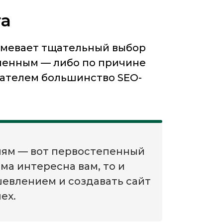
та
зумевает тщательный выбор
шенным — либо по причине
азателем большинство SEO-
ниям — вот первостепенный
ма интересна вам, то и
шевлением и создавать сайт
ех.