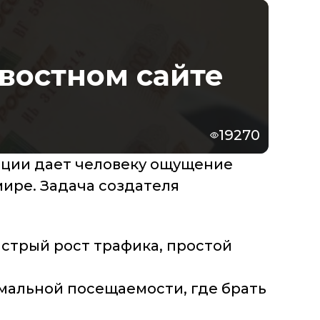
овостном сайте
19270
ации дает человеку ощущение
мире. Задача создателя
ыстрый рост трафика, простой
имальной посещаемости, где брать