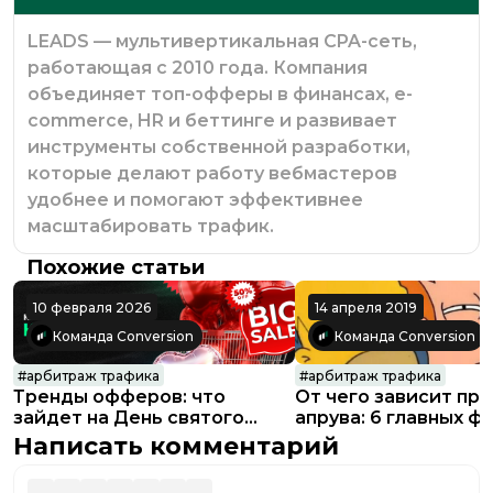
LEADS — мультивертикальная CPA-сеть,
работающая с 2010 года. Компания
объединяет топ-офферы в финансах, e-
commerce, HR и беттинге и развивает
инструменты собственной разработки,
которые делают работу вебмастеров
удобнее и помогают эффективнее
масштабировать трафик.
Похожие статьи
10 февраля 2026
14 апреля 2019
Команда Conversion
Команда Conversion
#
арбитраж трафика
#
арбитраж трафика
Тренды офферов: что
От чего зависит пр
зайдет на День святого
апрува: 6 главных ф
Валентина
Написать комментарий