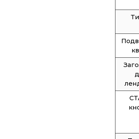
Ти
Подв
кв
Заго
д
лен
СТ
кн