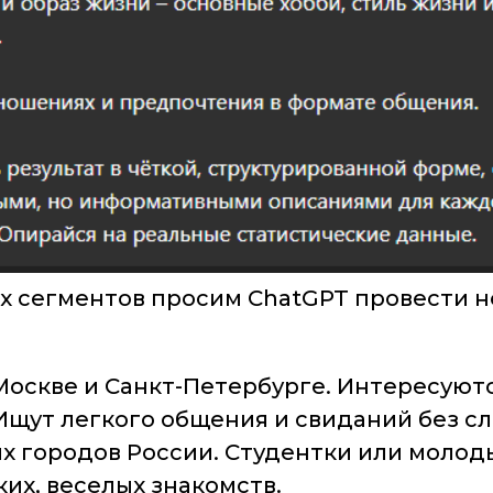
х сегментов просим ChatGPT провести 
 Москве и Санкт-Петербурге. Интересую
 Ищут легкого общения и свиданий без с
их городов России. Студентки или молод
ких, веселых знакомств.