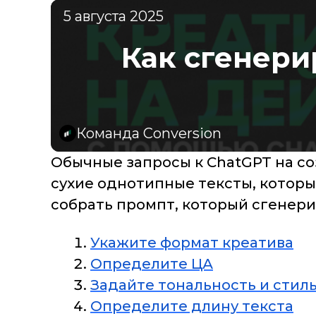
5 августа 2025
Как сгенери
Команда Conversion
Обычные запросы к ChatGPT на с
сухие однотипные тексты, которы
собрать промпт, который сгенери
Укажите формат креатива
Определите ЦА
Задайте тональность и стил
Определите длину текста