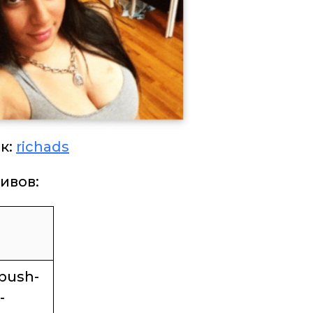
к:
richads
ивов:
push-
-