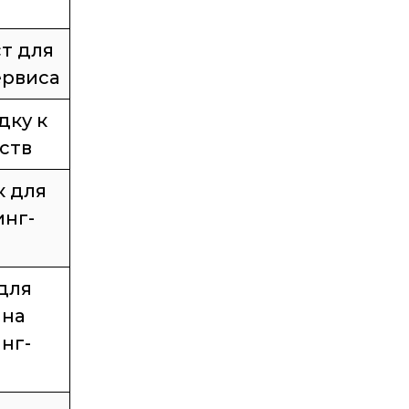
т для
ервиса
дку к
ств
 для
инг-
для
 на
нг-