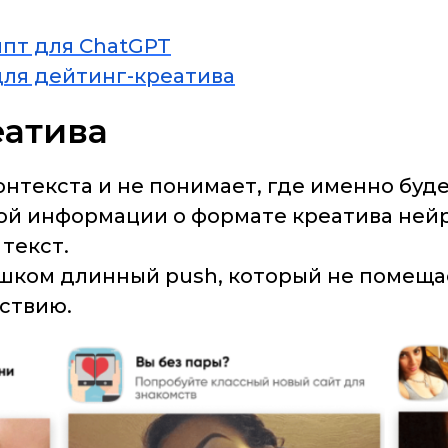
пт для ChatGPT
для дейтинг-креатива
еатива
онтекста и не понимает, где именно буд
ной информации о формате креатива ней
текст.
ком длинный push, который не помещает
йствию.