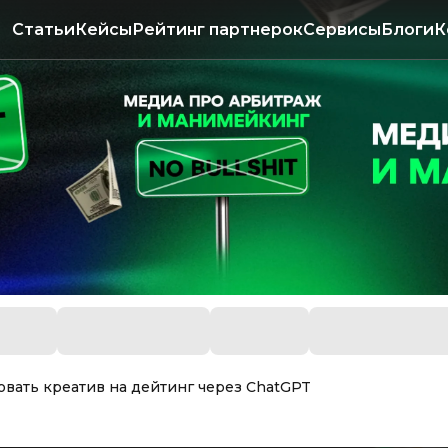
Статьи
Кейсы
Рейтинг партнерок
Сервисы
Блоги
К
овать креатив на дейтинг через ChatGPT