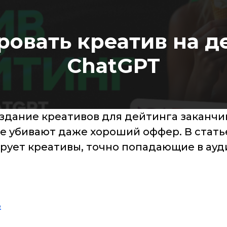
ровать креатив на д
ChatGPT
оздание креативов для дейтинга заканч
е убивают даже хороший оффер. В стать
рует креативы, точно попадающие в ау
ь