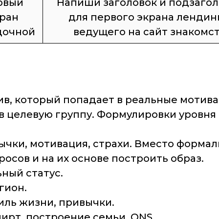
рвый
Напиши заголовок и подзагол
ран
для первого экрана лендин
дочной
ведущего на сайт знакомс
ив, который попадает в реальные мотив
 в целевую группу. Формулировки уровня 
чки, мотивация, страхи. Вместо формал
осов и на их основе построить образ.
ьный статус.
гион.
иль жизни, привычки.
ирт, построение семьи, ONS.