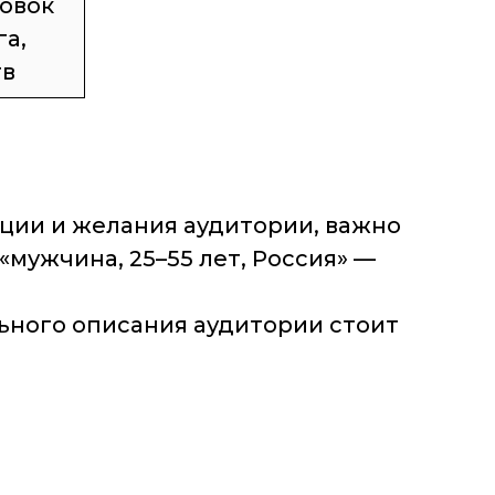
овок
га,
тв
ации и желания аудитории, важно
«мужчина, 25–55 лет, Россия» —
ьного описания аудитории стоит