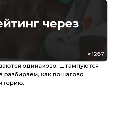
ейтинг через
1267
иваются одинаково: штампуются
е разбираем, как пошагово
диторию.