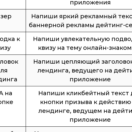
приложения
зер
Напиши яркий рекламный текс
баннерной рекламы дейтинг-с
одка к
Напиши увлекательную подво
изу
квизу на тему онлайн-знаком
ловок
Напиши цепляющий заголовок
ля
лендинга, ведущего на дейт
динга
приложение
А на
Напиши кликбейтный текст 
опке
кнопки призыва к действию
лендинге, ведущем на дейти
приложение