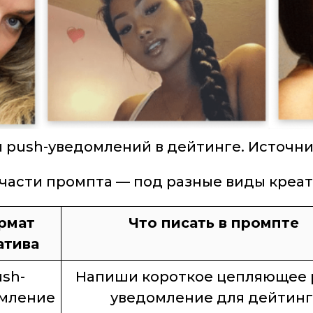
 push-уведомлений в дейтинге. Источни
части промпта — под разные виды креат
рмат
Что писать в промпте
атива
sh-
Напиши короткое цепляющее 
мление
уведомление для дейтинг