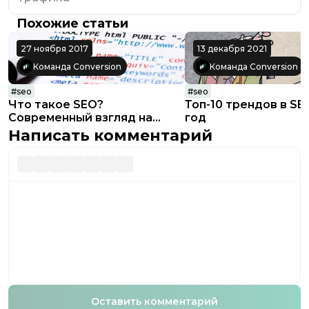
Похожие статьи
27 ноября 2017
13 декабря 2021
Команда Conversion
Команда Conversion
#
seo
#
seo
Что такое SEO?
Топ-10 трендов в SE
Современный взгляд на
год
поисковое продвижение
Написать комментарий
сайтов
Оставить комментарий