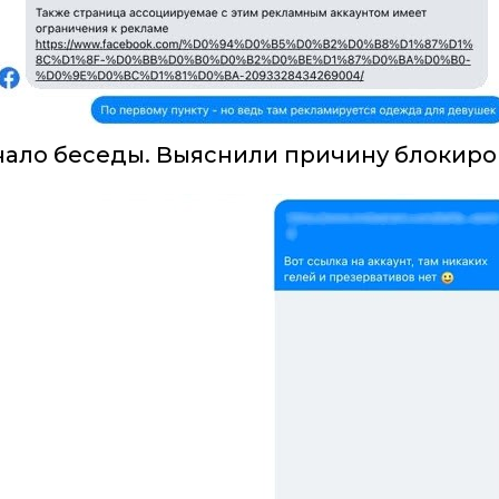
чало беседы. Выяснили причину блокиро