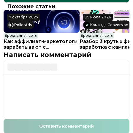
Похожие статьи
7 октября 2025
25 июля 2024
RollerAds
Команда Conversion
#
рекламная сеть
#
рекламная сеть
Как аффилиат-маркетологи
Разбор 3 крутых фи
зарабатывают с
заработка с кампан
рекламными сетями
промокод и призы
Написать комментарий
Оставить комментарий