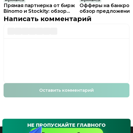
Прямая партнерка от бирж
Офферы на банкрот
Binomo и Stockity: обзор
обзор предложений
Affiliate Top
Написать комментарий
Оставить комментарий
НЕ ПРОПУСКАЙТЕ ГЛАВНОГО