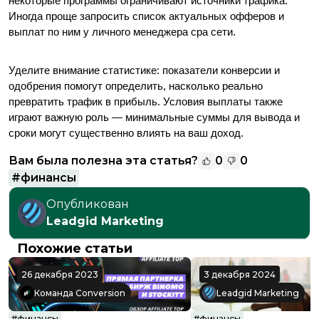
некоторые программы ограничивают источники трафика. 
Иногда проще запросить список актуальных офферов и 
выплат по ним у личного менеджера сра сети.
Уделите внимание статистике: показатели конверсии и 
одобрения помогут определить, насколько реально 
превратить трафик в прибыль. Условия выплаты также 
играют важную роль — минимальные суммы для вывода и 
сроки могут существенно влиять на ваш доход. 
Вам была полезна эта статья?
0
0
#
финансы
Опубликован
Leadgid Marketing
Похожие статьи
26 декабря 2023
3 декабря 2024
Команда Conversion
Leadgid Marketing
#
финансы
#
финансы