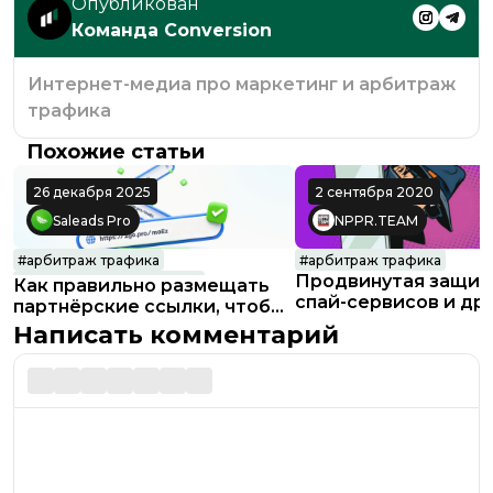
Опубликован
Команда Conversion
Интернет-медиа про маркетинг и арбитраж
трафика
Похожие статьи
26 декабря 2025
2 сентября 2020
Saleads Pro
NPPR.TEAM
#
арбитраж трафика
#
арбитраж трафика
Продвинутая защит
#
партнерские программы
Как правильно размещать
спай-сервисов и др
партнёрские ссылки, чтобы
ботов
они реально работали
Написать комментарий