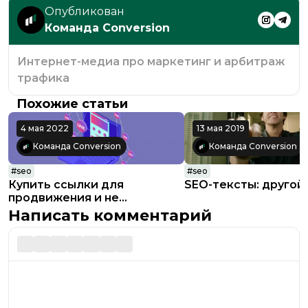
Опубликован
Команда Conversion
Интернет-медиа про маркетинг и арбитраж
трафика
Похожие статьи
4 мая 2022
13 мая 2019
Команда Conversion
Команда Conversion
#
seo
#
seo
Купить ссылки для
SEO-тексты: другой
продвижения и не
прогадать
Написать комментарий