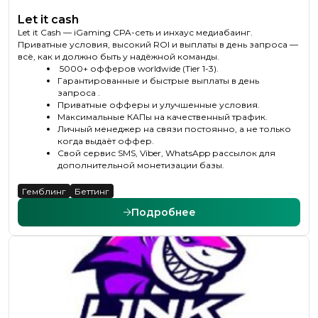
Let it cash
Let it Cash — iGaming CPA-сеть и инхаус медиабаинг.
Приватные условия, высокий ROI и выплаты в день запроса —
всё, как и должно быть у надёжной команды.
5000+ офферов worldwide (Tier 1-3).
Гарантированные и быстрые выплаты в день
запроса .
Приватные офферы и улучшенные условия.
Максимальные КАПы на качественный трафик.
Личный менеджер на связи постоянно, а не только
когда выдаёт оффер.
Свой сервис SMS, Viber, WhatsApp рассылок для
дополнительной монетизации базы.
Гемблинг
Беттинг
Подробнее