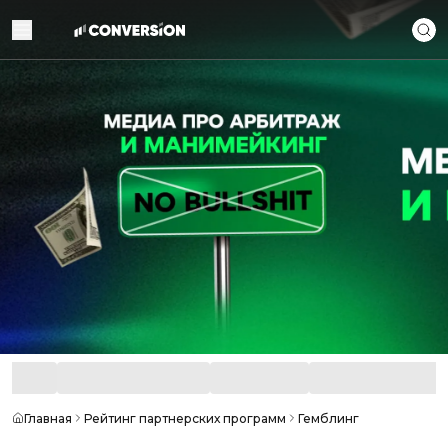
Главная
Рейтинг партнерских программ
Гемблинг