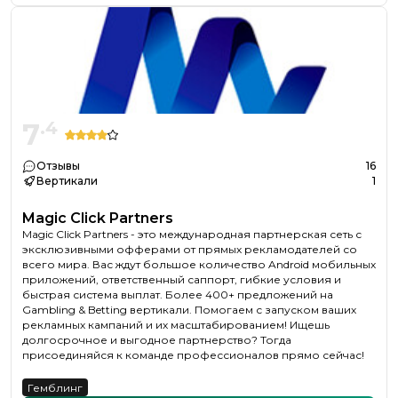
7
.
4
Отзывы
16
Вертикали
1
Magic Click Partners
Magic Click Partners - это международная партнерская сеть с
эксклюзивными офферами от прямых рекламодателей со
всего мира. Вас ждут большое количество Android мобильных
приложений, ответственный саппорт, гибкие условия и
быстрая система выплат. Более 400+ предложений на
Gambling & Betting вертикали. Помогаем с запуском ваших
рекламных кампаний и их масштабированием! Ищешь
долгосрочное и выгодное партнерство? Тогда
присоединяйся к команде профессионалов прямо сейчас!
Гемблинг