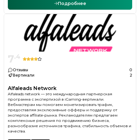
Подробнее
7
.
4
Отзывы
0
Вертикали
2
Alfaleads Network
Alfaleads network — это международная партнерская
программа с экспертизой в iGaming-вертикали.
Вебмастерам мы помогаем монетизировать трафик,
предоставляя эксклюзивные офферы и поддержку от
экспертов affiliate-рынка. Рекламодателям предлагаем
комплексные решения по продвижению бизнеса,
разнообразие источников трафика, стабильность объемов и
качества.