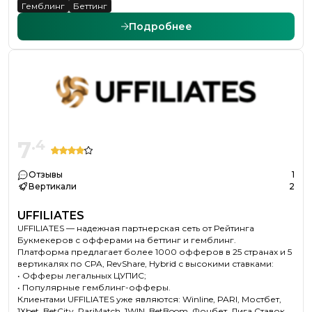
Гемблинг
Беттинг
Подробнее
7
.
4
Отзывы
1
Вертикали
2
UFFILIATES
UFFILIATES — надежная партнерская сеть от Рейтинга
Букмекеров с офферами на беттинг и гемблинг.
Платформа предлагает более 1000 офферов в 25 странах и 5
вертикалях по CPA, RevShare, Hybrid с высокими ставками:
• Офферы легальных ЦУПИС;
• Популярные гемблинг-офферы.
Клиентами UFFILIATES уже являются: Winline, PARI, Мостбет,
1Xbet, BetCity, PariMatch, 1WIN, BetBoom, Фонбет, Лига Ставок,