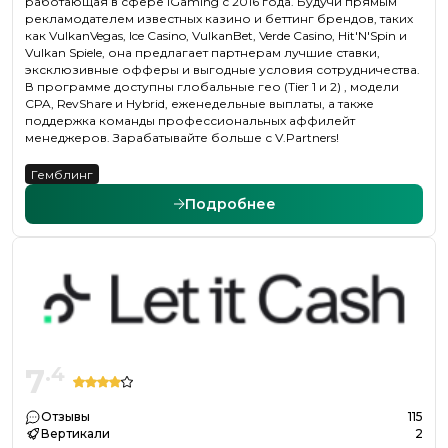
работающая в сфере iGaming с 2016 года. Будучи прямым
рекламодателем известных казино и беттинг брендов, таких
как VulkanVegas, Ice Casino, VulkanBet, Verde Casino, Hit'N'Spin и
Vulkan Spiele, она предлагает партнерам лучшие ставки,
эксклюзивные офферы и выгодные условия сотрудничества.
В программе доступны глобальные гео (Tier 1 и 2) , модели
CPA, RevShare и Hybrid, еженедельные выплаты, а также
поддержка команды профессиональных аффилейт
менеджеров. Зарабатывайте больше с V.Partners!
Гемблинг
Подробнее
7
.
4
Отзывы
115
Вертикали
2