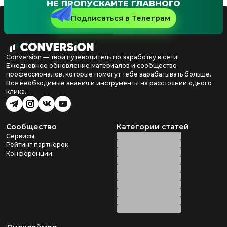
НЕ ПРОПУСКАЙТЕ ГЛАВНОГО
Подписаться в Телеграм
Conversion — твой путеводитель по заработку в сети!
Ежедневное обновление материалов и сообщество
профессионалов, которые помогут тебе зарабатывать больше.
Все необходимые знания и инструменты на расстоянии одного
клика.
Сообщество
Категории статей
Сервисы
Рейтинг партнерок
Конференции