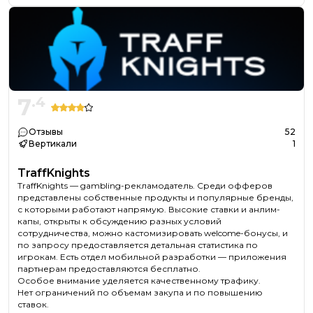
7
.
4
Отзывы
52
Вертикали
1
TraffKnights
TraffKnights — gambling-рекламодатель. Среди офферов
представлены собственные продукты и популярные бренды,
с которыми работают напрямую. Высокие ставки и анлим-
капы, открыты к обсуждению разных условий
сотрудничества, можно кастомизировать welcome-бонусы, и
по запросу предоставляется детальная статистика по
игрокам. Есть отдел мобильной разработки — приложения
партнерам предоставляются бесплатно.
Особое внимание уделяется качественному трафику.
Нет ограничений по объемам закупа и по повышению
ставок.