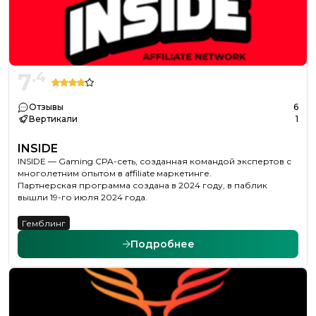
7
.
4
Отзывы
6
Вертикали
1
INSIDE
INSIDE — Gaming CPA-сеть, созданная командой экспертов с
многолетним опытом в affiliate маркетинге.
Партнерская программа создана в 2024 году, в паблик
вышли 19-го июля 2024 года.
Гемблинг
Подробнее