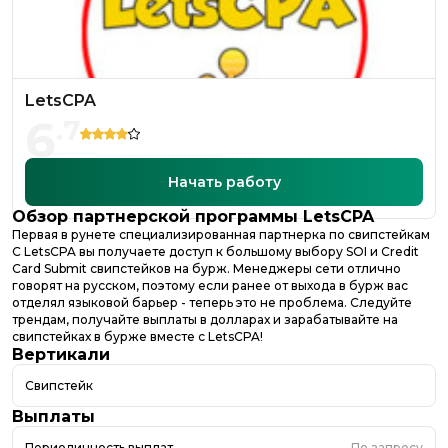
LetsCPA
6
.
7
Начать работу
Обзор партнерской программы
LetsCPA
Первая в рунете специализированная партнерка по свипстейкам
С LetsCPA вы получаете доступ к большому выбору SOI и Credit
Card Submit свипстейков на бурж. Менеджеры сети отлично
говорят на русском, поэтому если ранее от выхода в бурж вас
отделял языковой барьер - теперь это не проблема. Следуйте
трендам, получайте выплаты в долларах и зарабатывайте на
свипстейках в бурже вместе с LetsCPA!
Вертикали
Свипстейк
Выплаты
Периодичность выплат
По запросу