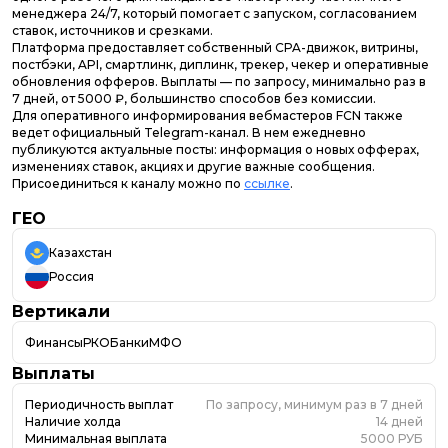
менеджера 24/7, который помогает с запуском, согласованием
ставок, источников и срезками.
Платформа предоставляет собственный CPA-движок, витрины,
постбэки, API, смартлинк, диплинк, трекер, чекер и оперативные
обновления офферов. Выплаты — по запросу, минимально раз в
7 дней, от 5000 ₽, большинство способов без комиссии.
Для оперативного информирования вебмастеров FCN также
ведет официальный Telegram-канал. В нем ежедневно
публикуются актуальные посты: информация о новых офферах,
изменениях ставок, акциях и другие важные сообщения.
Присоединиться к каналу можно по
ссылке
.
ГЕО
Казахстан
Россия
Вертикали
Финансы
РКО
Банки
МФО
Выплаты
Периодичность выплат
По запросу, минимум раз в 7 дней
Наличие холда
14 дней
Минимальная выплата
5000 РУБ