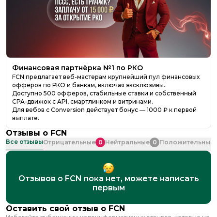
Финансовая партнёрка №1 по РКО
FCN предлагает веб-мастерам крупнейший пул финансовых
офферов по РКО и банкам, включая эксклюзивы.
Доступно 500 офферов, стабильные ставки и собственный
CPA-движок с API, смартлинком и витринами.
Для вебов с Conversion действует бонус — 1000 ₽ к первой
выплате.
Отзывы о
FCN
Все отзывы
0
0
Отрицательные
Нейтральные
Положительные
Отзывов о FCN пока нет, можете написать
первым
Оставить свой отзыв о
FCN